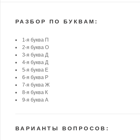
РАЗБОР ПО БУКВАМ:
1-я буква П
2-я буква О
3-я буква Д
4-я буква Д
5-я буква Е
6-я буква Р
7-я буква Ж
8-я буква К
9-я буква А
ВАРИАНТЫ ВОПРОСОВ: