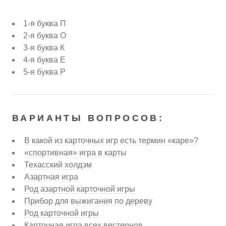
1-я буква П
2-я буква О
3-я буква К
4-я буква Е
5-я буква Р
ВАРИАНТЫ ВОПРОСОВ:
В какой из карточных игр есть термин «каре»?
«спортивная» игра в карты
Техасский холдэм
Азартная игра
Род азартной карточной игры
Прибор для выжигания по дереву
Род карточной игры
Карточная игра всех вестернов