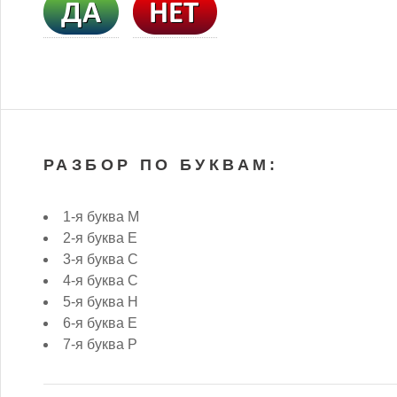
РАЗБОР ПО БУКВАМ:
1-я буква М
2-я буква Е
3-я буква С
4-я буква С
5-я буква Н
6-я буква Е
7-я буква Р