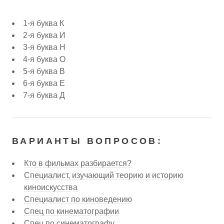
1-я буква К
2-я буква И
3-я буква Н
4-я буква О
5-я буква В
6-я буква Е
7-я буква Д
ВАРИАНТЫ ВОПРОСОВ:
Кто в фильмах разбирается?
Специалист, изучающий теорию и историю
киноискусства
Специалист по киноведению
Спец по кинематографии
Спец по синематографу