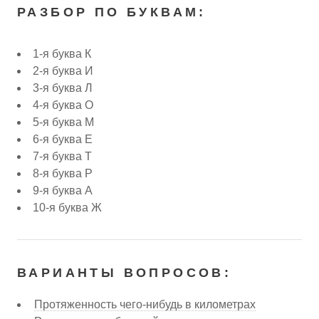
РАЗБОР ПО БУКВАМ:
1-я буква К
2-я буква И
3-я буква Л
4-я буква О
5-я буква М
6-я буква Е
7-я буква Т
8-я буква Р
9-я буква А
10-я буква Ж
ВАРИАНТЫ ВОПРОСОВ:
Протяженность чего-нибудь в километрах