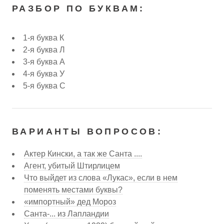
РАЗБОР ПО БУКВАМ:
1-я буква К
2-я буква Л
3-я буква А
4-я буква У
5-я буква С
ВАРИАНТЫ ВОПРОСОВ:
Актер Кински, а так же Санта ....
Агент, убитый Штирлицем
Что выйдет из слова «Лукас», если в нем
поменять местами буквы?
«импортный» дед Мороз
Санта-... из Лапландии