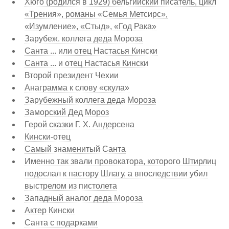
Хюго (родился в 1929) бельгийский писатель, цикл
«Трения», романы «Семья Метсирс»,
«Изумление», «Стыд», «Год Рака»
Зарубеж. коллега деда Мороза
Санта ... или отец Настасья Кински
Санта ... и отец Настасья Кински
Второй президент Чехии
Анаграмма к слову «скула»
Зарубежный коллега деда Мороза
Заморский Дед Мороз
Герой сказки Г. Х. Андерсена
Кински-отец
Самый знаменитый Санта
Именно так звали провокатора, которого Штирлиц
подослал к пастору Шлагу, а впоследствии убил
выстрелом из пистолета
Западный аналог деда Мороза
Актер Кински
Санта с подарками