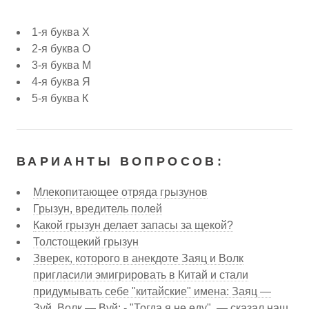
1-я буква Х
2-я буква О
3-я буква М
4-я буква Я
5-я буква К
ВАРИАНТЫ ВОПРОСОВ:
Млекопитающее отряда грызунов
Грызун, вредитель полей
Какой грызун делает запасы за щекой?
Толстощекий грызун
Зверек, которого в анекдоте Заяц и Волк
пригласили эмигрировать в Китай и стали
придумывать себе "китайские" имена: Заяц —
Зуй, Волк — Вуй: - "Тогда я не еду", — сказал наш