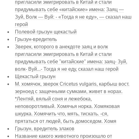
пригласили эмигрировать в Китай и стали
придумывать себе «китайские» имена: Заяц —
Зуй, Волк — Вуй: - «Тогда я не еду», — сказал наш
герой
Полевой грызун щекастый
Грызун-вредитель
Зверек, которого в анекдоте заяц и волк
пригласили эмигрировать в Китай и стали
придумывать себе "китайские" имена: заяц- Зуй,
волк- Вуй...- Тогда я не еду, сказал наш герой
Щекастый грызун
М. хомячок, зверок Cricetus vulgaris, карбыш вост.
зерноед с защечными сумками, живет в норах.
*Лентяй, вялый соня и лежебока,
неповоротливый. Хомячья норка. Хомяковая
шкурка. Хомячить что, мять, тискать. -ся,
прятаться от людей, быть домоседом. Хомя
Грызун, вредитель злаков
Название какого животного произошло от