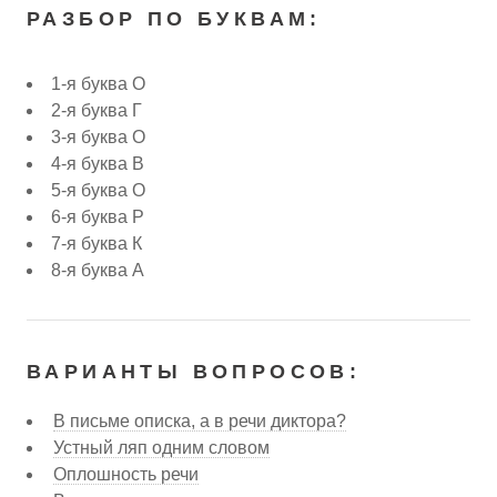
РАЗБОР ПО БУКВАМ:
1-я буква О
2-я буква Г
3-я буква О
4-я буква В
5-я буква О
6-я буква Р
7-я буква К
8-я буква А
ВАРИАНТЫ ВОПРОСОВ:
В письме описка, а в речи диктора?
Устный ляп одним словом
Оплошность речи