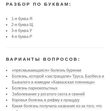
РАЗБОР ПО БУКВАМ:
1-я буква Я
2-я буква Щ
3-я буква У
4-я буква Р
ВАРИАНТЫ ВОПРОСОВ:
«пресмыкающаяся» болезнь буренки
Болезнь, которой «застращали» Труса, Балбеса и
Бывалого в комедии «Кавказская пленница»
Болезнь парнокопытных
Заболевание у рогатого скота и свиней
Коровья болезнь в рифму к пращуру
Какая болезнь получила название из-за того, что