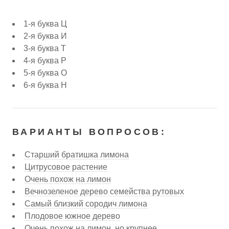
1-я буква Ц
2-я буква И
3-я буква Т
4-я буква Р
5-я буква О
6-я буква Н
ВАРИАНТЫ ВОПРОСОВ:
Старший братишка лимона
Цитрусовое растение
Очень похож на лимон
Вечнозеленое дерево семейства рутовых
Самый близкий сородич лимона
Плодовое южное дерево
Очень похож на лимон, но крупнее