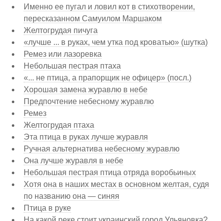
Именно ее пугал и ловил кот в стихотворении,
пересказанном Самуилом Маршаком
Желтогрудая пичуга
«лучше ... в руках, чем утка под кроватью» (шутка)
Ремез или лазоревка
Небольшая пестрая птаха
«... не птица, а прапорщик не офицер» (посл.)
Хорошая замена журавлю в небе
Предпочтение небесному журавлю
Ремез
Желтогрудая птаха
Эта птица в руках лучше журавля
Ручная альтернатива небесному журавлю
Она лучше журавля в небе
Небольшая пестрая птица отряда воробьиных
Хотя она в наших местах в основном желтая, судя
по названию она — синяя
Птица в руке
На какой реке стоит украинский город Ульяновка?