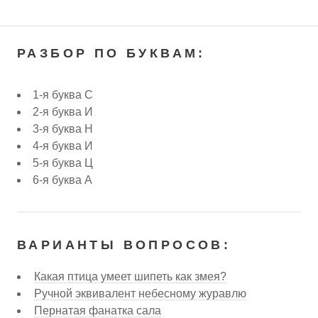
РАЗБОР ПО БУКВАМ:
1-я буква С
2-я буква И
3-я буква Н
4-я буква И
5-я буква Ц
6-я буква А
ВАРИАНТЫ ВОПРОСОВ:
Какая птица умеет шипеть как змея?
Ручной эквивалент небесному журавлю
Пернатая фанатка сала