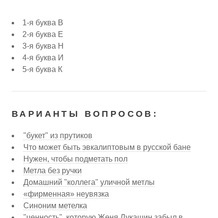
1-я буква В
2-я буква Е
3-я буква Н
4-я буква И
5-я буква К
ВАРИАНТЫ ВОПРОСОВ:
"букет" из прутиков
Что может быть эвкалиптовым в русской бане
Нужен, чтобы подметать пол
Метла без ручки
Домашний "коллега" уличной метлы
«фирменная» неувязка
Синоним метелка
"ценность", которую Женя Лукашин забыл в