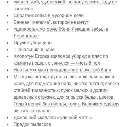
«маленький, удаленький, по полу елозил, заду не
занозил»
Соратник совка в мусорном деле
Банная "метелка", которой не метут
«ценность», которую Женя Лукашин забыл в
Ленинграде
Орудие уборщицы
"Начальник" в бане
Хлопотун Егорка взялся за уборку: в пляс по
комнате пошел, оглянулся — чистый пол
Неотъемлемая принадлежность русской бани
М. связка веток, прутьев с листвою, для парки в
бане, для подметания пола, чистки платья; связка
стеблей травянистых; пучок мелких и долгих
древесных стружек, для спрыска 6елья, цветов.
Голый веник, без листвы, голик. Веничком одежду
чистить сохранне
Домашний «коллега» уличной метлы
Предок пылесоса