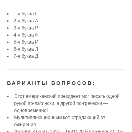
1-я буква Г
2-я буква А
3-я буква Р
4-я буква Ф
5-я буква И
6-я буква Л
7-я буква Д
ВАРИАНТЫ ВОПРОСОВ:
Этот американский президент мог писать одной
рукой по-латински, а другой по-гречески —
одновременно!
Мультипликационный кот, страдающий от
ожирения
Джеймс Абрам (1831—1881) 20-й президент США