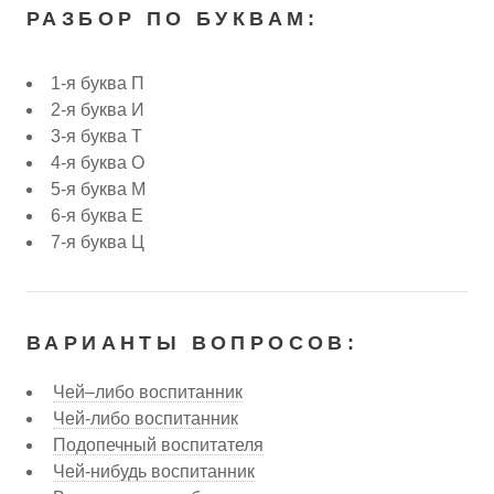
РАЗБОР ПО БУКВАМ:
1-я буква П
2-я буква И
3-я буква Т
4-я буква О
5-я буква М
6-я буква Е
7-я буква Ц
ВАРИАНТЫ ВОПРОСОВ:
Чей–либо воспитанник
Чей-либо воспитанник
Подопечный воспитателя
Чей-нибудь воспитанник