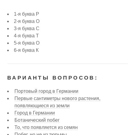
1-я буква Р
2-я буква О
3-я буква С
4-я буква Т
5-я буква О
6-я буква К
ВАРИАНТЫ ВОПРОСОВ:
Портовый город в Германии
Первые сантиметры нового растения,
появляющиеся из земли
Город в Германии
Ботанический побег
То, что появляется из семян
Побег, но не из тюрьмы