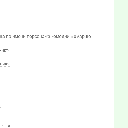
вана по имени персонажа комедии Бомарше
ик».
ник»
»
 ...»