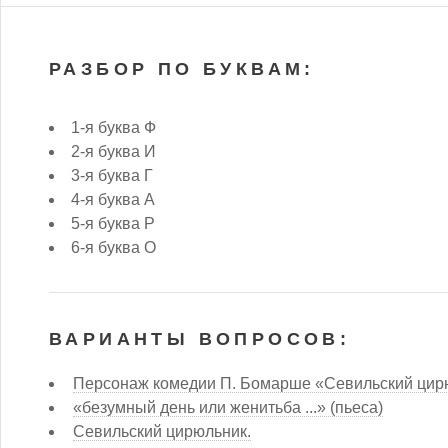
РАЗБОР ПО БУКВАМ:
1-я буква Ф
2-я буква И
3-я буква Г
4-я буква А
5-я буква Р
6-я буква О
ВАРИАНТЫ ВОПРОСОВ:
Персонаж комедии П. Бомарше «Севильский цир
«безумный день или женитьба ...» (пьеса)
Севильский цирюльник.