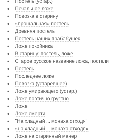
Постель (устар.)
Печальное ложе
Повозка в старину
«прощальная» постель
Древняя постель
Постель наших прабабушек
Ложе покойника
В старину: постель, ложе
Старое русское название ложа, постели
Постель
Последнее ложе
Повозка (устаревшее)
Ложе умирающего (устар.)
Ложе поэтично грустно
Ложе
Ложе смерти
"На хладный ... монаха отходя"
«на хладный ... монаха отходя»
Ложе на старинный манер