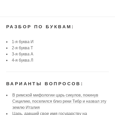
РАЗБОР ПО БУКВАМ:
1-я буква И
2-я буква Т
3-я буква А
4-я буква Л
ВАРИАНТЫ ВОПРОСОВ:
В римской мифологии царь сикулов, покинув
Сицилию, поселился близ реки Тибр и назвал эту
землю Италия
Царь, давший свое имя государству на