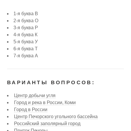
1-я буква В
2-я буква О
3-я буква Р
4-я буква К
5-я буква У
6-я буква Т
7-я буква А
ВАРИАНТЫ ВОПРОСОВ:
Центр добычи угля
Город и река в России, Коми
Город в России
Центр Печорского угольного бассейна
Российский заполярный город
Приток Печоры