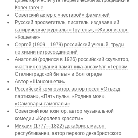
директор Института теоретической астрофизики в
Копенгагене
Советский актер с «нестарой» фамилией
Русский просветитель, писатель, издававший
сатирические журналы «Трутень», «Живописец»,
«Кошелек»
Сергей (1909—1979) российский ученый, труды
по химии нитросоединений
Анатолий (родился в 1926) российский скульптор,
участник создания памятника-ансамбля «Героям
Сталинградской битвы» в Волгограде
Автор «Шансоньетки»
Российский композитор, автор песен «Отъезд
партизан», «Пять пуль», «Родина моя»,
«Самовары-самопалы»
Советский композитор, автор музыкальной
комедии «Королева красоты»
Михаил (1777—1822) декабрист, масон,
республиканец, автор первого декабристского