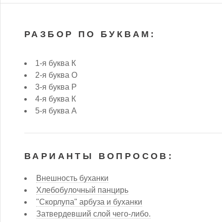
РАЗБОР ПО БУКВАМ:
1-я буква К
2-я буква О
3-я буква Р
4-я буква К
5-я буква А
ВАРИАНТЫ ВОПРОСОВ:
Внешность буханки
Хлебобулочный панцирь
"Скорлупа" арбуза и буханки
Затвердевший слой чего-либо.