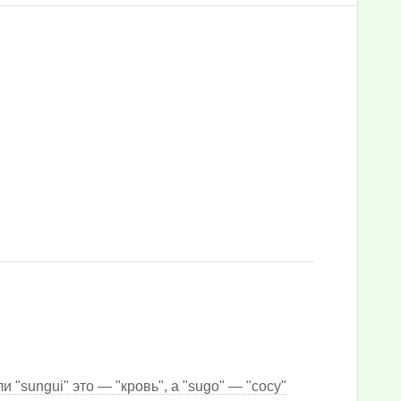
 "sungui" это — "кровь", а "sugo" — "сосу"