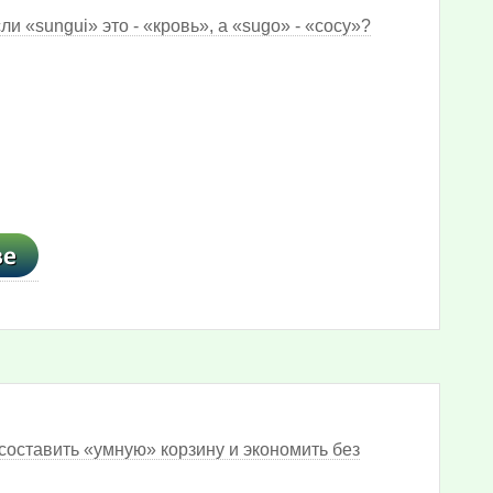
и «sungui» это - «кровь», а «sugo» - «сосу»?
составить «умную» корзину и экономить без