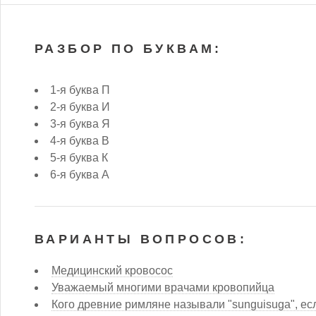
РАЗБОР ПО БУКВАМ:
1-я буква П
2-я буква И
3-я буква Я
4-я буква В
5-я буква К
6-я буква А
ВАРИАНТЫ ВОПРОСОВ:
Медицинский кровосос
Уважаемый многими врачами кровопийца
Кого древние римляне называли "sunguisuga", если