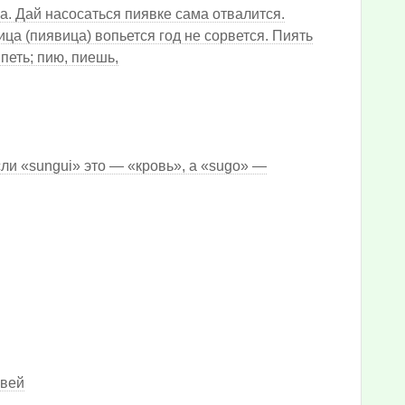
ка. Дай насосаться пиявке сама отвалится.
ца (пиявица) вопьется год не сорвется. Пиять
 петь; пию, пиешь,
ли «sungui» это — «кровь», а «sugo» —
рвей