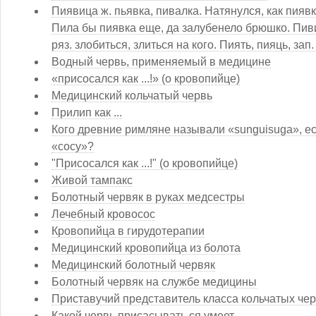
Пиявица ж. пьявка, пивалка. Натянулся, как пияв
Пила бы пиявка еще, да залубенело брюшко. Пиви
ряз. злобиться, злиться на кого. Пиять, пияць, зап.
Водный червь, применяемый в медицине
«присосался как ...!» (о кровопийце)
Медицинский кольчатый червь
Прилип как ...
Кого древние римляне называли «sunguisuga», ес
«сосу»?
"Присосался как ...!" (о кровопийце)
Живой тампакс
Болотный червяк в руках медсестры
Лечебный кровосос
Кровопийца в гирудотерапии
Медицинский кровопийца из болота
Медицинский болотный червяк
Болотный червяк на службе медицины
Приставучий представитель класса кольчатых че
Какой червь присасывать ся умеет