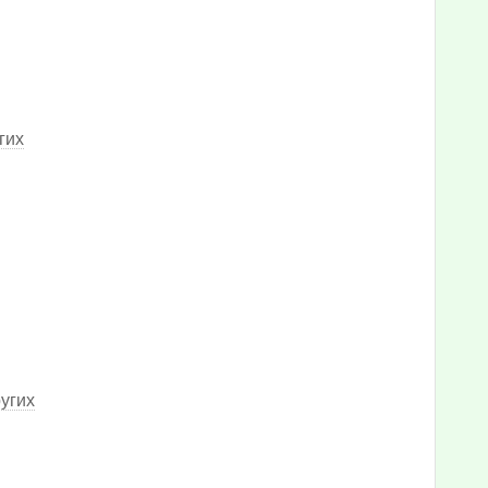
гих
угих