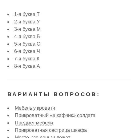
1-я буква Т
2-я буква У
3-я буква М
4-я буква Б
5-я буква О
6-я буква Ч
7-я буква К
8-я буква А
ВАРИАНТЫ ВОПРОСОВ:
Мебель у кровати
Прикроватный «шкафчик» солдата
Предмет мебели
Прикроватная сестрица шкафа
Место, где деньги лежат