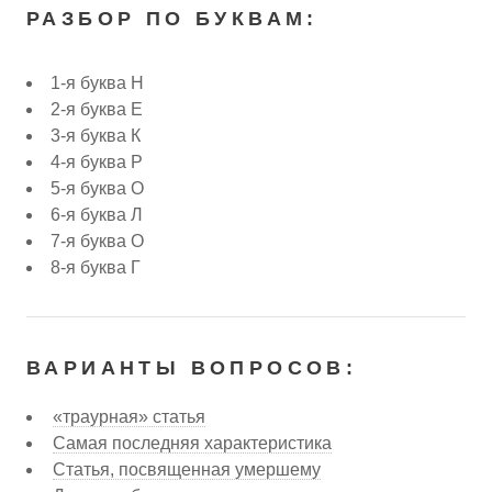
РАЗБОР ПО БУКВАМ:
1-я буква Н
2-я буква Е
3-я буква К
4-я буква Р
5-я буква О
6-я буква Л
7-я буква О
8-я буква Г
ВАРИАНТЫ ВОПРОСОВ:
«траурная» статья
Самая последняя характеристика
Статья, посвященная умершему