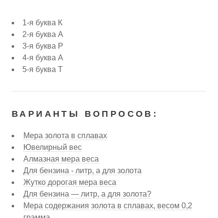
1-я буква К
2-я буква А
3-я буква Р
4-я буква А
5-я буква Т
ВАРИАНТЫ ВОПРОСОВ:
Мера золота в сплавах
Ювелирный вес
Алмазная мера веса
Для бензина - литр, а для золота
Жутко дорогая мера веса
Для бензина — литр, а для золота?
Мера содержания золота в сплавах, весом 0,2
грамма.