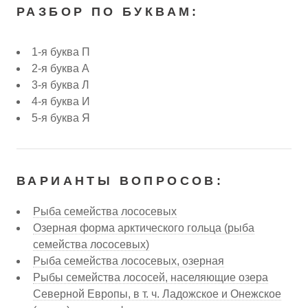
РАЗБОР ПО БУКВАМ:
1-я буква П
2-я буква А
3-я буква Л
4-я буква И
5-я буква Я
ВАРИАНТЫ ВОПРОСОВ:
Рыба семейства лососевых
Озерная форма арктического гольца (рыба
семейства лососевых)
Рыба семейства лососевых, озерная
Рыбы семейства лососей, населяющие озера
Северной Европы, в т. ч. Ладожское и Онежское