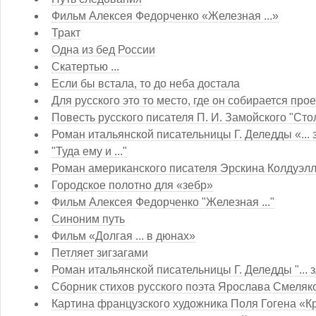
Фильм Алексея Федорченко «Железная ...»
Тракт
Одна из бед России
Скатертью ...
Если бы встала, то до неба достала
Для русского это то место, где он собирается про
Повесть русского писателя П. И. Замойского "Стол
Роман итальянской писательницы Г. Деледды «... 
"Туда ему и ..."
Роман американского писателя Эрскина Колдуэлла
Городское полотно для «зебр»
Фильм Алексея Федорченко "Железная ..."
Синоним путь
Фильм «Долгая ... в дюнах»
Петляет зигзагами
Роман итальянской писательницы Г. Деледды "... з
Сборник стихов русского поэта Ярослава Смеляк
Картина французского художника Поля Гогена «Кру