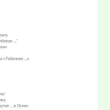
ехать
бовая ..."
зла»
 «Табачная ...»
ла"
ова.
тая ... в Осни»