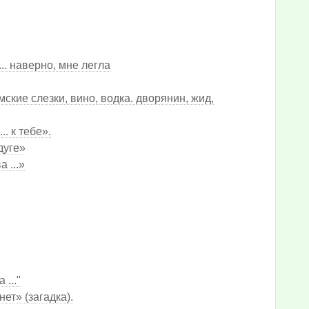
.. наверно, мне легла
кие слезки, вино, водка. дворянин, жид,
. к тебе».
дуге»
 ...»
..."
нет» (загадка).