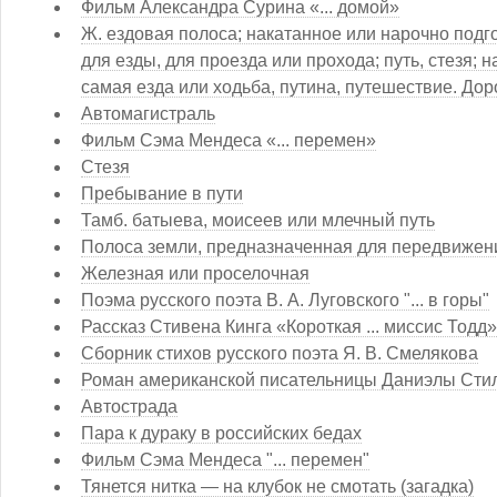
Фильм Александра Сурина «... домой»
Ж. ездовая полоса; накатанное или нарочно под
для езды, для проезда или прохода; путь, стезя; 
самая езда или ходьба, путина, путешествие. Дор
Автомагистраль
Фильм Сэма Мендеса «... перемен»
Стезя
Пребывание в пути
Тамб. батыева, моисеев или млечный путь
Полоса земли, предназначенная для передвижен
Железная или проселочная
Поэма русского поэта В. А. Луговского "... в горы"
Рассказ Стивена Кинга «Короткая ... миссис Тодд»
Сборник стихов русского поэта Я. В. Смелякова
Роман американской писательницы Даниэлы Стил 
Автострада
Пара к дураку в российских бедах
Фильм Сэма Мендеса "... перемен"
Тянется нитка — на клубок не смотать (загадка)