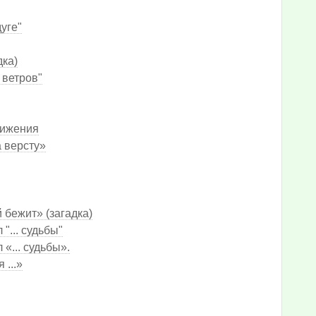
дуге"
дка)
 ветров"
вижения
а версту»
бежит» (загадка)
... судьбы"
«... судьбы».
 ...»