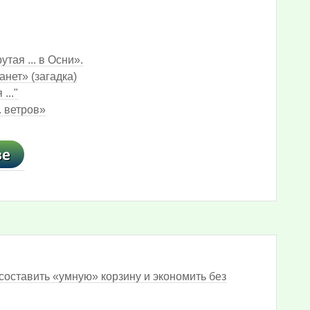
тая ... в Осни».
анет» (загадка)
..."
. ветров»
составить «умную» корзину и экономить без