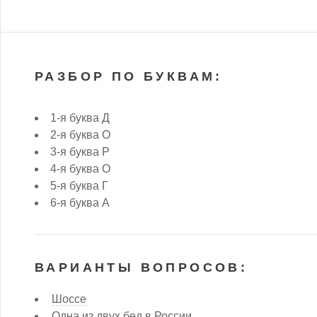
РАЗБОР ПО БУКВАМ:
1-я буква Д
2-я буква О
3-я буква Р
4-я буква О
5-я буква Г
6-я буква А
ВАРИАНТЫ ВОПРОСОВ:
Шоссе
Одна из двух бед в России