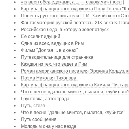
«славен обед едоками, а ... — ездоками» (посл.)
Картина французского художника Поля Гогена "Кру
Повесть русского писателя П. И. Замойского «Стол
Фантасмагория русской поэтессы XIX века К. Па
Российская беда, в которую зовет отпуск
Ее осилит идущий
Одна из всех, ведущих в Рим
Фильм "Долгая ... в дюнах"
Путеводительница для странника
Каждая из тех, что ведет в Рим
Роман американского писателя Эрскина Колдуэлла
Поэма Николая Тихонова.
Картина французского художника Камиля Писсар
Что в песне «дальше мчится, пылится, клубится»
Грунтовка, автострада
Путь, стезя
Что в песне "дальше мчится, пылится, клубится"
Путь сообщения
Молодым она у нас везде