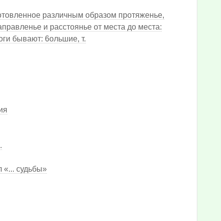
готовленное различным образом протяженье,
направленье и расстоянье от места до места:
оги бывают: 6ольшие, т.
ия
.
«... судьбы»