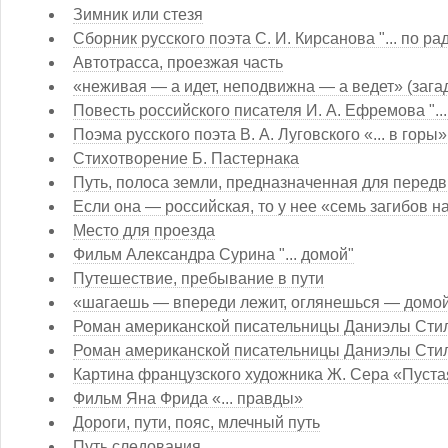
Зимник или стезя
Сборник русского поэта С. И. Кирсанова "... по ра
Автотрасса, проезжая часть
«неживая — а идет, неподвижна — а ведет» (зага
Повесть российского писателя И. А. Ефремова "...
Поэма русского поэта В. А. Луговского «... в горы»
Стихотворение Б. Пастернака
Путь, полоса земли, предназначенная для перед
Если она — российская, то у нее «семь загибов н
Место для проезда
Фильм Александра Сурина "... домой"
Путешествие, пребывание в пути
«шагаешь — впереди лежит, оглянешься — домой 
Роман американской писательницы Даниэлы Стил "
Роман американской писательницы Даниэлы Стил 
Картина французского художника Ж. Сера «Пустая
Фильм Яна Фрида «... правды»
Дороги, пути, пояс, млечный путь
Путь следования