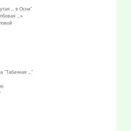
тая ... в Осни"
бовая ...»
вловой
 "Табачная ..."
ро
?