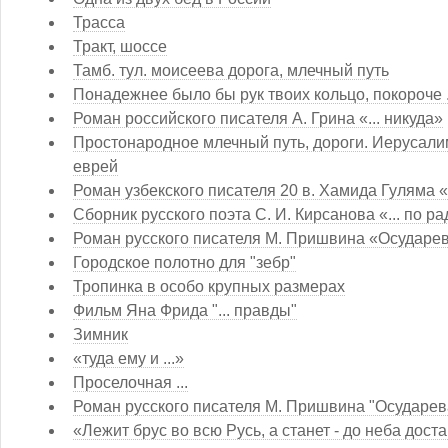
Трасса
Тракт, шоссе
Тамб. тул. моисеева дорога, млечный путь
Понадежнее было бы рук твоих кольцо, покороче .
Роман российского писателя А. Грина «... никуда»
Простонародное млечный путь, дороги. Иерусалимс
еврей
Роман узбекского писателя 20 в. Хамида Гуляма «..
Сборник русского поэта С. И. Кирсанова «... по ра
Роман русского писателя М. Пришвина «Осударева
Городское полотно для "зебр"
Тропинка в особо крупных размерах
Фильм Яна Фрида "... правды"
Зимник
«туда ему и ...»
Проселочная ...
Роман русского писателя М. Пришвина "Осударева 
«Лежит брус во всю Русь, а станет - до неба доста