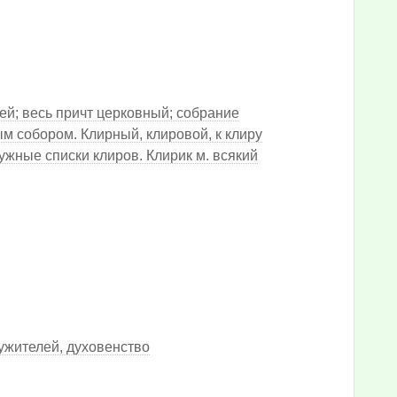
ей; весь причт церковный; собрание
ым собором. Клирный, клировой, к клиру
жные списки клиров. Клирик м. всякий
ужителей, духовенство