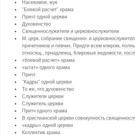
Насекомое, жук
"Боевой расчет" храма
Причт одной церкви
Духовенство
Священнослужители и церковнослужители
М. церк. собрание священно- и церковнослужител
причетников и певчих. Придти всем клиром, полн
относящ., прнадлежщ. Клировые ведомости, послу
«боевой расчет» храма
«штат» одного храма
Причт
"Кадры" одной церкви
То же, что духовенство
Служители церкви
Служитель церкви
Притч одного храма
В христианской церкви совокупность священносл
«кадры» одной церкви
Коллектив храма