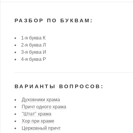
РАЗБОР ПО БУКВАМ:
1-я буква К
2-я буква Л
3-я буква И
4-я буква Р
ВАРИАНТЫ ВОПРОСОВ:
Духовники храма
Причт одного храма
"Штат" храма
Хор при храме
Церковный причт