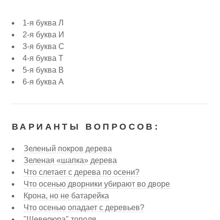
1-я буква Л
2-я буква И
3-я буква С
4-я буква Т
5-я буква В
6-я буква А
ВАРИАНТЫ ВОПРОСОВ:
Зеленый покров дерева
Зеленая «шапка» дерева
Что слетает с дерева по осени?
Что осенью дворники убирают во дворе
Крона, но не батарейка
Что осенью опадает с деревьев?
"Шевелюра" тополя