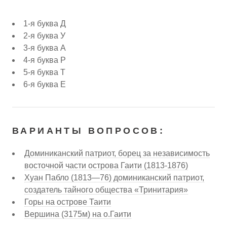
1-я буква Д
2-я буква У
3-я буква А
4-я буква Р
5-я буква Т
6-я буква Е
ВАРИАНТЫ ВОПРОСОВ:
Доминиканский патриот, борец за независимость
восточной части острова Гаити (1813-1876)
Хуан Пабло (1813—76) доминиканский патриот,
создатель тайного общества «Тринитария»
Горы на острове Таити
Вершина (3175м) на о.Гаити