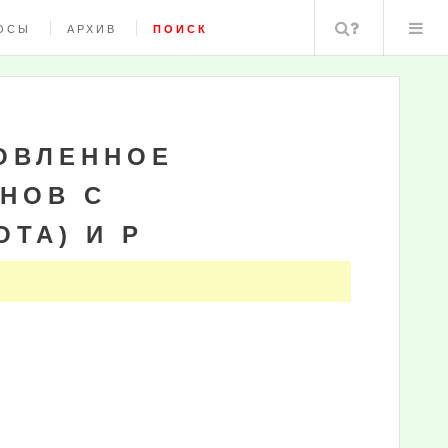
Поиск
ОСЫ
АРХИВ
ПОИСК
ОВЛЕННОЕ
НОВ С
ТА) И Р