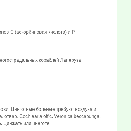
нов С (аскорбиновая кислота) и Р
ногострадальных кораблей Лаперуза
рови. Цинготные больные требуют воздуха и
отвар, Cochlearia offic. Veronica beccabunga,
. Цинжать или цинготе