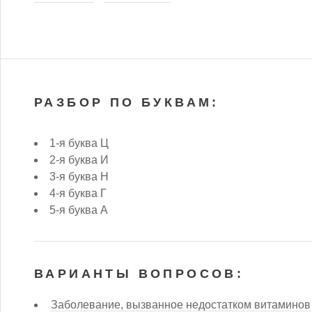
РАЗБОР ПО БУКВАМ:
1-я буква Ц
2-я буква И
3-я буква Н
4-я буква Г
5-я буква А
ВАРИАНТЫ ВОПРОСОВ:
Заболевание, вызванное недостатком витаминов