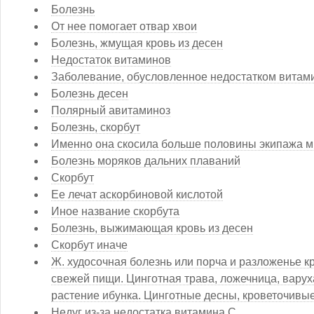
Болезнь
От нее помогает отвар хвои
Болезнь, жмущая кровь из десен
Недостаток витаминов
Заболевание, обусловленное недостатком витами
Болезнь десен
Полярный авитаминоз
Болезнь, скорбут
Именно она скосила больше половины экипажа м
Болезнь моряков дальних плаваний
Скорбут
Ее лечат аскорбиновой кислотой
Иное название скорбута
Болезнь, выжимающая кровь из десен
Скорбут иначе
Ж. худосочная болезнь или порча и разложенье к
свежей пищи. Цинготная трава, ложечница, варуха, 
растение ибунка. Цинготные десны, кроветочивые
Недуг из-за недостатка витамина С