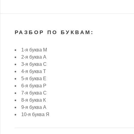
РАЗБОР ПО БУКВАМ:
1-я буква М
2-я буква А
3-я буква С
4-я буква Т
5-я буква Е
6-я буква Р
7-я буква С
8-я буква К
9-я буква А
10-я буква Я