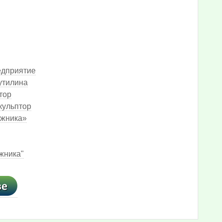
едприятие
рутилина
тор
кульптор
ожника»
ожника"