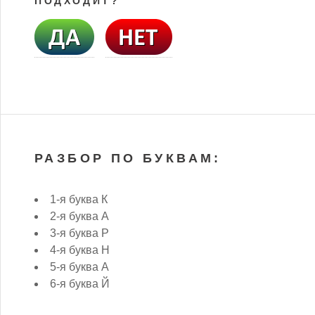
ПОДХОДИТ?
РАЗБОР ПО БУКВАМ:
1-я буква К
2-я буква А
3-я буква Р
4-я буква Н
5-я буква А
6-я буква Й