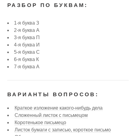
РАЗБОР ПО БУКВАМ:
1-я буква З
2-я буква А
3-я буква П
4-я буква И
5-я буква С
6-я буква К
7-я буква А
ВАРИАНТЫ ВОПРОСОВ:
Краткое изложение какого-нибудь дела
Сложенный листок с письмецом
Коротенькое письмецо
Листок бумаги с записью, короткое письмо