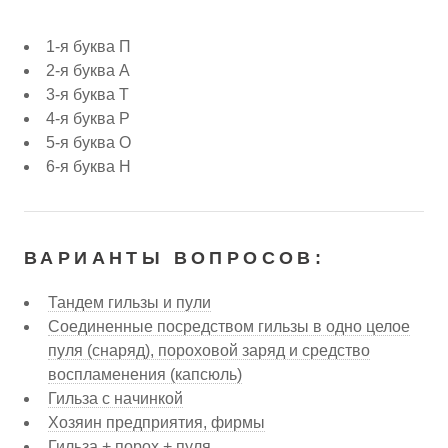
1-я буква П
2-я буква А
3-я буква Т
4-я буква Р
5-я буква О
6-я буква Н
ВАРИАНТЫ ВОПРОСОВ:
Тандем гильзы и пули
Соединенные посредством гильзы в одно целое
пуля (снаряд), пороховой заряд и средство
воспламенения (капсюль)
Гильза с начинкой
Хозяин предприятия, фирмы
Гильза + порох + пуля