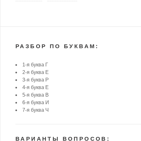
РАЗБОР ПО БУКВАМ:
1-я буква Г
2-я буква Е
3-я буква Р
4-я буква Е
5-я буква В
6-я буква И
7-я буква Ч
ВАРИАНТЫ ВОПРОСОВ: