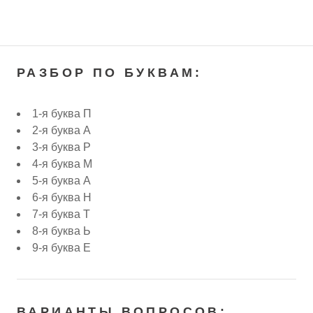
РАЗБОР ПО БУКВАМ:
1-я буква П
2-я буква А
3-я буква Р
4-я буква М
5-я буква А
6-я буква Н
7-я буква Т
8-я буква Ь
9-я буква Е
ВАРИАНТЫ ВОПРОСОВ: