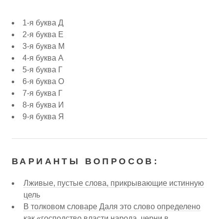
1-я буква Д
2-я буква Е
3-я буква М
4-я буква А
5-я буква Г
6-я буква О
7-я буква Г
8-я буква И
9-я буква Я
ВАРИАНТЫ ВОПРОСОВ:
Лживые, пустые слова, прикрывающие истинную
цель
В толковом словаре Даля это слово определено
как «господство власти народа, черни в