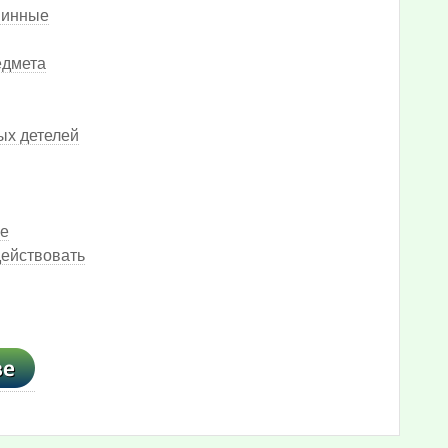
шинные
едмета
ых детелей
ке
действовать