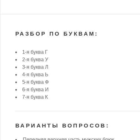
РАЗБОР ПО БУКВАМ:
1-я буква Г
2-я буква У
3-я буква Л
4-я буква Ь
5-я буква Ф
6-я буква И
7-я буква К
ВАРИАНТЫ ВОПРОСОВ:
Передняя верхняя часть мужских брюк