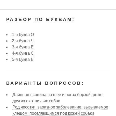
РАЗБОР ПО БУКВАМ:
1-я буква О
2-я буква Ч
3-я буква Е
4-я буква С
5-я буква Ы
ВАРИАНТЫ ВОПРОСОВ:
Длинная псовина на шее и ногах борзой, реже
других охотничьих собак
Род чесотки, заразное заболевание, вызываемое
клещом, поселяющимся под кожей собаки