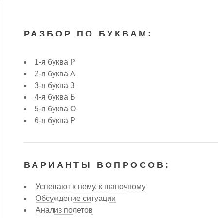
РАЗБОР ПО БУКВАМ:
1-я буква Р
2-я буква А
3-я буква З
4-я буква Б
5-я буква О
6-я буква Р
ВАРИАНТЫ ВОПРОСОВ:
Успевают к нему, к шапочному
Обсуждение ситуации
Анализ полетов