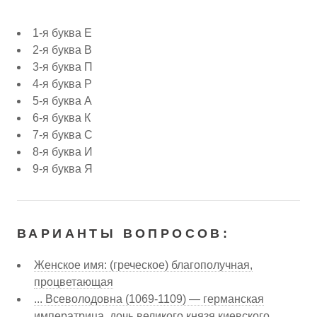
1-я буква Е
2-я буква В
3-я буква П
4-я буква Р
5-я буква А
6-я буква К
7-я буква С
8-я буква И
9-я буква Я
ВАРИАНТЫ ВОПРОСОВ:
Женское имя: (греческое) благополучная,
процветающая
... Всеволодовна (1069-1109) — германская
императрица, дочь великого князя киевского