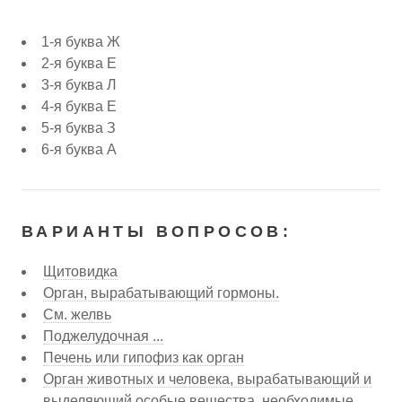
1-я буква Ж
2-я буква Е
3-я буква Л
4-я буква Е
5-я буква З
6-я буква А
ВАРИАНТЫ ВОПРОСОВ:
Щитовидка
Орган, вырабатывающий гормоны.
См. желвь
Поджелудочная ...
Печень или гипофиз как орган
Орган животных и человека, вырабатывающий и
выделяющий особые вещества, необходимые