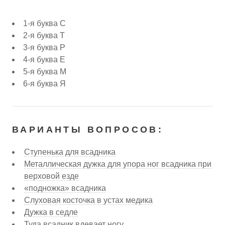
1-я буква С
2-я буква Т
3-я буква Р
4-я буква Е
5-я буква М
6-я буква Я
ВАРИАНТЫ ВОПРОСОВ:
Ступенька для всадника
Металлическая дужка для упора ног всадника при
верховой езде
«подножка» всадника
Слуховая косточка в устах медика
Дужка в седле
Туда всадник вдевает ногу