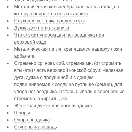
Металлическая кольцеобразная часть седла, на
которую опирается нога всадника
Слуховая косточка среднего уха
Дужка для ноги всадника
Что служит упором для ног всадника при
верховой езде
Металлическая петля, крепящаяся наверху ложи
арбалета
Стремено ср. новг. сиб. стремна мн. (от стромить,
втыкать) часть верховой конской сбруи: железная
дуга, дужка с проушиной и с донцем,
подвешиваемая к седлу на путлище (ремне), для
упора ног всадника. Встарь бывали и серебряные
стремена, а киргизы, лю
Железная дужка для ноги всадника
Шпоры
Опора всадника
Ступень на лошадь