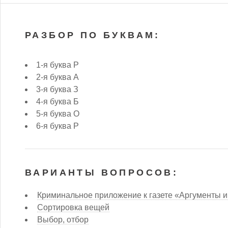
РАЗБОР ПО БУКВАМ:
1-я буква Р
2-я буква А
3-я буква З
4-я буква Б
5-я буква О
6-я буква Р
ВАРИАНТЫ ВОПРОСОВ:
Криминальное приложение к газете «Аргументы 
Сортировка вещей
Выбор, отбор