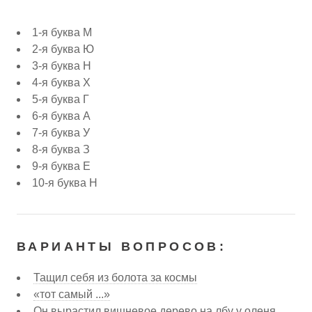
1-я буква М
2-я буква Ю
3-я буква Н
4-я буква Х
5-я буква Г
6-я буква А
7-я буква У
8-я буква З
9-я буква Е
10-я буква Н
ВАРИАНТЫ ВОПРОСОВ:
Тащил себя из болота за космы
«тот самый ...»
Он вырастил вишневое дерево на лбу у оленя