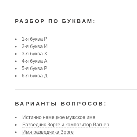
РАЗБОР ПО БУКВАМ:
1-я буква Р
2-я буква И
3-я буква Х
4-я буква А
5-я буква Р
6-я буква Д
ВАРИАНТЫ ВОПРОСОВ:
Истинно немецкое мужское имя
Разведчик Зорге и композитор Вагнер
Имя разведчика Зорге