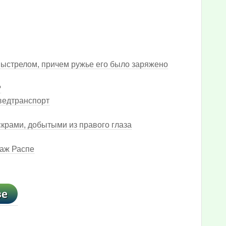
ыстрелом, причем ружье его было заряжено
?
зведтранспорт
скрами, добытыми из правого глаза
наж Распе