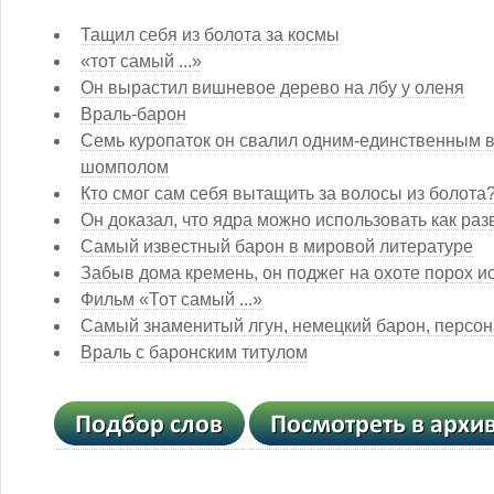
Тащил себя из болота за космы
«тот самый ...»
Он вырастил вишневое дерево на лбу у оленя
Враль-барон
Семь куропаток он свалил одним-единственным в
шомполом
Кто смог сам себя вытащить за волосы из болота
Он доказал, что ядра можно использовать как ра
Самый известный барон в мировой литературе
Забыв дома кремень, он поджег на охоте порох и
Фильм «Тот самый ...»
Самый знаменитый лгун, немецкий барон, персо
Враль с баронским титулом