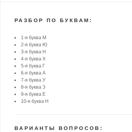
РАЗБОР ПО БУКВАМ:
1-я буква М
2-я буква Ю
3-я буква Н
4-я буква Х
5-я буква Г
6-я буква А
7-я буква У
8-я буква З
9-я буква Е
10-я буква Н
ВАРИАНТЫ ВОПРОСОВ: