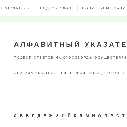
Й УКАЗАТЕЛЬ
ПОДБОР СЛОВ
ПОПУЛЯРНЫЕ ЗАПР
АЛФАВИТНЫЙ УКАЗАТ
ПОДБОР ОТВЕТОВ НА КРОССВОРДЫ ОСУЩЕСТВЛЯЕ
СНАЧАЛА УКАЗЫВАЕТСЯ ПЕРВАЯ БУКВА, ПОТОМ ВТ
А
Б
В
Г
Д
Е
Ж
З
И
Й
К
Л
М
Н
О
П
Р
С
Т