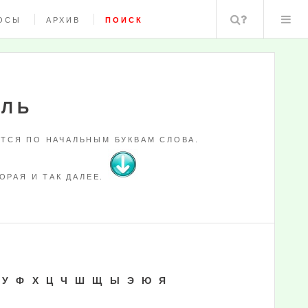
Поиск
ОСЫ
АРХИВ
ПОИСК
ЕЛЬ
ТСЯ ПО НАЧАЛЬНЫМ БУКВАМ СЛОВА.
ОРАЯ И ТАК ДАЛЕЕ.
У
Ф
Х
Ц
Ч
Ш
Щ
Ы
Э
Ю
Я